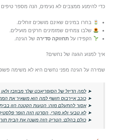
כדי להימנע ממצבים לא נעימים, הנה מספר טיפים ל
בחרו במינים שאינם מושכים זוחלים.
שלבו צמחים שמזמינים חרקים מועילים.
הקפידו על
תחזוקה סדירה
של הגינה.
איך למנוע הגעה של נחשים?
שמירה על הגינה מפני נחשים היא לא משימה פשוטה
➤
למה הדיזל של הסופריאכט שלך מבוזבז ולאן 
➤
כוכב איירבוס חושף למה הוא משאיר את המת
➤
אסור להתעלם מזה: הטעות הקטנה הזו בבית ע
➤
לא טבעי ולא מקרי, הסרטן הזה הופך פלסטיק
➤
כולם בהלם: הטריק הזה משנה את הבית תוך 