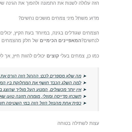
הזה עלולה לשנות את התמונה ולהפוך את הגינה של
מדוע משתל מיני צמחים מושכים נחשים?
הצמחים שגודלים בגינה, במיוחד בעת הקיץ, יכולים
לנחשים?
המאפיינים הכימיים
של חלק מהצמחים עשו
כמו כן, צמחים בעלי
קוצים
יכולים להוות חיץ, אך ל
➤
מה שלא מספרים לכם: ההרגל הזה הורס את
➤
למה השלג הכבד חושף את המחלוקת בין המבו
➤
אין יותר מכשולים, המנוע העל מוליך שהוצג ב-CES משנה את עתיד התעופה החשמל
➤
תשכחו מדייסה ומוזלי, מומחה תזונה טוען ש
➤
כפית אחת מהנוזל הזול הזה במי השטיפה תש
עצות לשתילה בטוחה