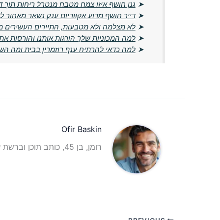
➤
גנן חושף איזו צמח מטבח מנטרל ריחות תוך 
➤
דייר חושף מדוע אקווריום ענק נשאר מאחור לא
➤
לא מצלמה ולא מטבעות, התיירים העשירים 
➤
למה המכוניות שלך הורגות אותנו והורסות את
➤
למה כדאי להרתיח ענף רוזמרין בבית ומה הש
Ofir Baskin
רומן, בן 45, כותב תוכן וברשת עם ניסיון עשיר ביצירת תוכן איכותי וממוקד לקהל מגוון.