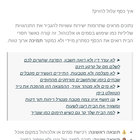
איך כסף עלול להזיק?
נתונים מראים שתרומות ישירות עשויות להגביר את התנהגויות
שליליות כמו שימוש בסמים או אלכוהול. זה קורה כאשר חסרי
הבית רואים את הכסף כפתרון מיידי ולא כמקור
תמיכה
ארוך טווח.
➤
לא עורך דין ולא רואה חשבון, הפרצה שתגרום לכם
לשלם מס על קרקע חינם
➤
לא מצלמה ולא מטבעות, התיירים העשירים מקבלים
שבחים בזמן שהתושבים מורחקים מהחופים
➤
לא מים ולא מטהר אוויר, ההמצאה הזו מהפכת את נייר
הטואלט ביפן
➤
גנן חושף איזו צמח מטבח מנטרל ריחות תוך דקות
ומשאיר את הבית רענן לשעות
➤
למה הבית שלך קר גם כשיש חימום כמו שצריך
תוצאה ראשונה:
רכישת סמים או אלכוהול במקום אוכל
תוצאה שנייה:
חזרה למצב של עוני ולא שיפור במצב