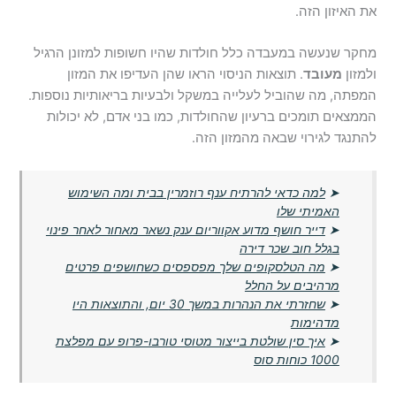
את האיזון הזה.
מחקר שנעשה במעבדה כלל חולדות שהיו חשופות למזונן הרגיל
ולמזון
מעובד
. תוצאות הניסוי הראו שהן העדיפו את המזון
המפתה, מה שהוביל לעלייה במשקל ולבעיות בריאותיות נוספות.
הממצאים תומכים ברעיון שהחולדות, כמו בני אדם, לא יכולות
להתנגד לגירוי שבאה מהמזון הזה.
➤
למה כדאי להרתיח ענף רוזמרין בבית ומה השימוש
האמיתי שלו
➤
דייר חושף מדוע אקווריום ענק נשאר מאחור לאחר פינוי
בגלל חוב שכר דירה
➤
מה הטלסקופים שלך מפספסים כשחושפים פרטים
מרהיבים על החלל
➤
שחזרתי את הנהרות במשך 30 יום, והתוצאות היו
מדהימות
➤
איך סין שולטת בייצור מטוסי טורבו-פרופ עם מפלצת
1000 כוחות סוס