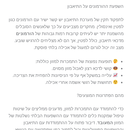
השפעת ההורמונים על התיאבון
לתפקוד תקין של מערכת התיאבון יש קשר ישיר עם הורמונים כגון
לפטין ואינסולין. מחקרים מצביעים על כך שלאנשים הסובלים
מהשמנת יתר יש לעיתים קרובות רמות גבוהות של
הורמונים
מדכאי תיאבון, כולל לפטין, אך הם לא מצליחים להרגיש שובע.
מצב זה יכול לגרום למעגל של אכילה בלתי פוסקת.
תופעות נפוצות של התמכרות למזון כוללות:
קושי לדכא רצון לאכול מזון מסוים.
עלייה במשקל אף על פי הניסיונות להפחית את הצריכה.
תחושות של רגשי אשמה אחרי אכילה.
מהם הפתרונות המוצעים?
כדי להתמודד עם התמכרות למזון, מדענים ממליצים על שיטות
טיפול שמקנות כלים להתמודד עם ההשפעות הבלתי נשלטות של
המזון
המעובד
. דיבור פתוח על ההתמודדות עם התיאבון
וההשפעות הפיזיולוגיות יכול לתמוך במי שמתקשה עם הנושא.