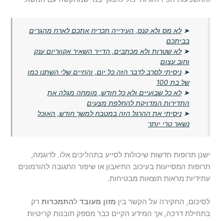
➤
לא מס ולא קנס, העירייה תכריח אתכם לארח מהגרים
בביתכם
➤
לא שטרות ולא מכתבים, הדייר השאיר אקווריום ענק
וחוב עצום
➤
ניסיתי לסרב לדבר הזה כל יום, והחיים שלי השתנו כמו
של בת 100
➤
לא כל שבועיים ולא כל חודש, מומחה מגלה את
התדירות המדויקת להחלפת מצעים
➤
ניסיתי את ההרגל הזה במטבח למשך חודש, האוכל
נשאר טרי יותר
ישנן תרופות חדשות שיכולות לסייע בתהליכים אלו. לדוגמה,
תרופות המסייעות בעיכוב התיאבון או שיפור התגובה להורמונים
עתידיות מראות תוצאות מבטיחות.
לסיכום, החקירה על הקשר בין
מזון
מעובד
ל
התמכרות
רק
בתחילת דרכה, אך המידע הקיים כבר מספק תובנות קריטיות