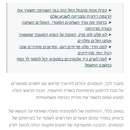
➤
כפית אחת מהנוזל הזול הזה במי השטיפה תשאיר את
הרצפה ריחנית ומבריקה לשבוע שלם
➤
בדקתי את גורד השחקים הסעודי, האקלים השתנה
בצורה מדהימה
➤
לא סלט ולא מרק, האמת על המזון המעובד שמשאיר
אותנו חולים ותלויים
➤
למה חדרי מלון מריחים רענן, ומדענים מזהירים שזה
רעיל יותר מחיידקים
➤
למה לשים נייר אלומיניום במקפיא יכול לחסוך לך כסף
בחשבון החשמל
מעבר לכך, הנוסעים יכולים להיערך מראש עם חפצים מאושרים
על מנת להימנע מהפתעות בשדה התעופה. הכנה מראש יכולה
למנוע עומס ולשפר את חוויית הטיסה משמעותית.
באופן כללי, ההחלטה של לופטהנזה מעלה שאלות על הנושא של
ביטחון באוויר ומהם הצעדים הנדרשים לשמור על בטיחותם של
הנוסעים. ההבנה המעמיקה של חוקים ותקנות יכולה להוות יתרון