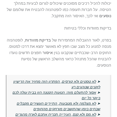
יכולות להכיל רכיבים מסוכנים שיכולים לגרום לבעיות במהלך
הטיסה. על חברות תעופה כמו לופטהנזה להבטיח את שלומם של
נוסעים
ואי לכך, האיסור הזה מתקבל.
בדיקות מזוודות וכללי בטיחות
בפרט, לאור ההגבלות המחמירות של
בדיקת מזוודות
, לופטהנזה
מנסה למנוע כל מצב שבו חפץ לא מאושר ימצא את דרכו למטוס.
החוקים הרב-שכבתיים שנקבעו בגין
איסור
חפצים חדשים נועדו
להבטיח שהכל מתנהל כראוי מהשלב הראשון של נסיעת
הנוסעים.
➤
לא טסטים ולא קורסים, הפתרון הזה מחזיר את הרישיון
לזקנים שנוהגים רע
➤
אסור להתעלם מזה: הטעות הקטנה הזו בבית עולה לכם
ביוקר כל יום
➤
לא מצלמה ולא מטבעות, התיירים העשירים מקבלים
שבחים בזמן שהתושבים מורחקים מהחופים
➤
לא מס ולא קנס, העירייה תכריח אתכם לארח מהגרים