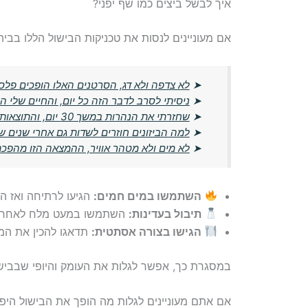
איך לבשל ביצים כמו שף יפני?
אם מעוניינים לנסות את טכניקות הבישול הללו בבית
➤
לא צדפה ולא דג, הסרטנים האלו הופכים פלס
➤
ניסיתי לסרב לדבר הזה כל יום, והחיים שלי השת
➤
שחזרתי את הנהרות במשך 30 יום, והתוצאות היו מדהימות
➤
למה הביזונים חוזרים לשדות גם אחרי שנים ש
➤
לא מים ולא מטהר אוויר, ההמצאה הזו מהפכת
השתמשו במים חמים:
הגיעו לרתיחה ואז החזיק
תיבול בעדינות:
השתמשו במעט מלח לאחר ב
הגישו בצורה אסתטית:
תדאגו להכין את המ
במסגרת כך, אפשר לגלות את העומק והיופי שבבישול
אם אתם מעוניינים לגלות מה הופך את הבישול היפני