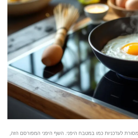
מסורת לעדכניות כמו במטבח היפני. השף היפני המפורסם הזה,