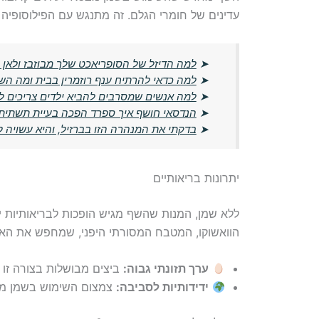
עדינים של חומרי הגלם. זה מתנגש עם הפילוסופיה 
➤
למה הדיזל של הסופריאכט שלך מבוזבז ולאן 
➤
למה כדאי להרתיח ענף רוזמרין בבית ומה הש
➤
למה אנשים שמסרבים להביא ילדים צריכים ל
➤
הנדסאי חושף איך ספרד הפכה בעיית תשתית ל
➤
בדקתי את המנהרה הזו בברזיל, והיא עשויה ל
יתרונות בריאותיים
ללא שמן, המנות שהשף מגיש הופכות לבריאותיות י
הוואשוקו, המטבח המסורתי היפני, שמחפש את האיז
ערך תזונתי גבוה:
ביצים מבושלות בצורה זו 
ידידותיות לסביבה:
צמצום השימוש בשמן מו