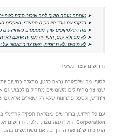
➤
מומחה מנקה חושף למה שילוב סודה לשתייה ו
➤
בדקתי את גורד השחקים הסעודי, האקלים ה
➤
מה הטלסקופים שלך מפספסים כשחושפים פר
➤
לא מס ולא קנס, העירייה תכריח אתכם לארח
➤
לא מיסים ולא תרומות, האם צריך לאסור על ע
חידושים עוצרי נשימה
לסוף, מה שלכאורה נראה כקטן, מתגלה כחשוב יותר 
שמיוצר מחיתולים משומשים מתחילים לכבוש גם את
ולחדש, ולספק פתרונות שלא רק שואלים אלא גם עו
Corporation היא דוגמה מצוינת לכך. חי
התרבות שלנו ואת הדרך בה אנו משתמשים בהם.