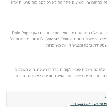
ק בתחום זה, ומציעים פתרונות לא רק לסביבות פרטיות אלא
בין המפגעים שהביאה עמה המהפכה המודרנית, נייר הטואלט החדשני ביפן הוא ייחודי. חברות כגון Daio Paper
Corporation מביאות חידושים שמחדשים את השימוש היומיומי. נוסחת ה-Smooth Tear, לדוגמה, מבוססת על
שמפחית בזבוז ומנגיש חוויות משופרות.
אלא גם מצליח לעניין לקוחות ברחבי העולם. הוא משלב בין
ק במיוחד בשנים האחרונות כאשר המודעות לאיכות הסביבה
ך
ותי מלון וזה דווקא טוב