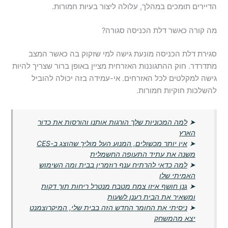
הדיירים תומכים במהלך, עלולה ליצור בעיות חמורות.
מה קורה כאשר דלת הכניסה סגורה?
סגירת דלת הכניסה מונעת גישה למי שזקוק בה כאשר המצב
מתדרדר. חוק ההתגוננות האזרחית מציין באופן ברור שצריך להיות
גישה למקלטים לכל האזרחים. אי-עמידה בזה יכולה להוביל
להשלכות חוקיות חמורות.
➤
למה המכוניות שלך הורגות אותנו והורסות את כדור
הארץ
➤
אין יותר מכשולים, המנוע העל מוליך שהוצג ב-CES
משנה את עתיד התעופה החשמלית
➤
למה כדאי להרתיח ענף רוזמרין בבית ומה השימוש
האמיתי שלו
➤
גנן חושף איזו צמח מטבח מנטרל ריחות תוך דקות
ומשאיר את הבית רענן לשעות
➤
ניסיתי את החומר החדש הזה בבית שלי, המיקרוצמנט
יצא מהמשחק