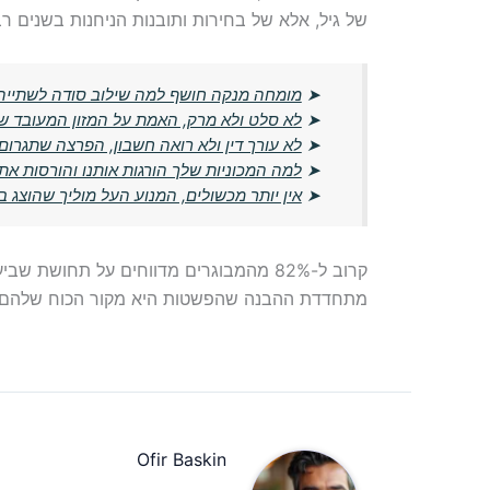
של גיל, אלא של בחירות ותובנות הניחנות בשנים רב
➤
מומחה מנקה חושף למה שילוב סודה לשתייה ו
➤
לא סלט ולא מרק, האמת על המזון המעובד שמ
➤
לא עורך דין ולא רואה חשבון, הפרצה שתגרו
➤
למה המכוניות שלך הורגות אותנו והורסות את
➤
אין יותר מכשולים, המנוע העל מוליך שהוצג ב-CES משנה את עתיד התעופה החשמל
קרוב ל-82% מהמבוגרים מדווחים על תחושת שביעות רצון גבוהה בזכות
מתחדדת ההבנה שהפשטות היא מקור הכוח שלהם.
Ofir Baskin