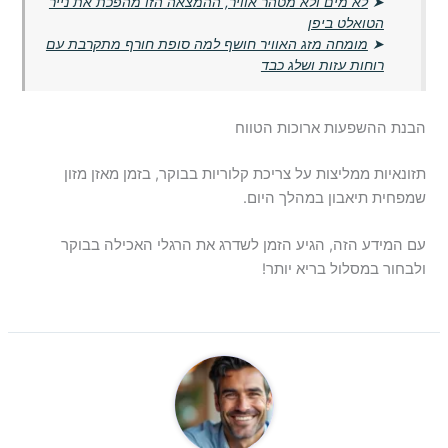
➤
לא מים ולא מטהר אוויר, ההמצאה הזו מהפכת את נייר
הטואלט ביפן
➤
מומחה מזג האוויר חושף למה סופת חורף מתקרבת עם
רוחות עזות ושלג כבד
הבנת ההשפעות ארוכות הטווח
תזונאיות ממליצות על צריכת קלוריות בבוקר, בזמן מאזן מזון
שמפחית תיאבון במהלך היום.
עם המידע הזה, הגיע הזמן לשדרג את הרגלי האכילה בבוקר
ולבחור במסלול בריא יותר!