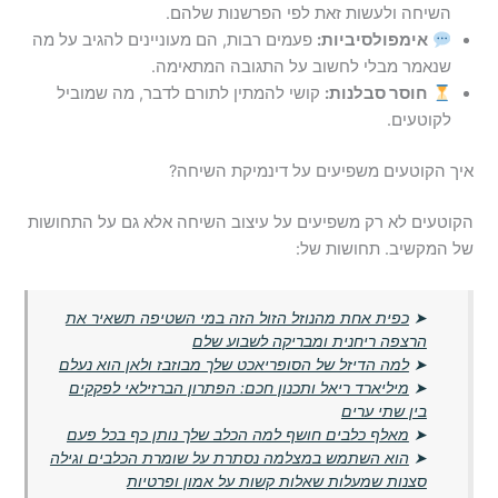
השיחה ולעשות זאת לפי הפרשנות שלהם.
אימפולסיביות:
פעמים רבות, הם מעוניינים להגיב על מה
שנאמר מבלי לחשוב על התגובה המתאימה.
חוסר סבלנות:
קושי להמתין לתורם לדבר, מה שמוביל
לקוטעים.
איך הקוטעים משפיעים על דינמיקת השיחה?
הקוטעים לא רק משפיעים על עיצוב השיחה אלא גם על התחושות
של המקשיב. תחושות של:
➤
כפית אחת מהנוזל הזול הזה במי השטיפה תשאיר את
הרצפה ריחנית ומבריקה לשבוע שלם
➤
למה הדיזל של הסופריאכט שלך מבוזבז ולאן הוא נעלם
➤
מיליארד ריאל ותכנון חכם: הפתרון הברזילאי לפקקים
בין שתי ערים
➤
מאלף כלבים חושף למה הכלב שלך נותן כף בכל פעם
➤
הוא השתמש במצלמה נסתרת על שומרת הכלבים וגילה
סצנות שמעלות שאלות קשות על אמון ופרטיות