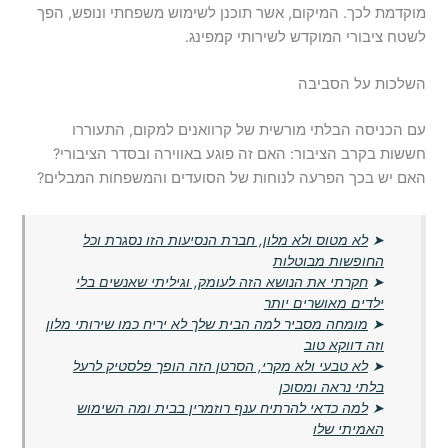
מוקדמת לכך. המיקום, אשר תוכנן לשימוש משפחתי ונופש, הפך
לשטח ציבורי המוקדש לשירותי קמפינג.
השלכות על הסביבה
עם הכניסה הבלתי מורשית של קרוואנים למקום, התעוררו
חששות בקרב הציבור: האם זה פוגע באווירה ובסדר הציבורי?
האם יש בכך הפרעה לנוחות של הסועדים והמשפחות המבלים?
➤
לא מטוס ולא מלון, חברת הנסיעות הזו נסגרת וכל
החופשות מבוטלות
➤
חקרתי את הנושא הזה לעומק, וגיליתי שאנשים בלי
ילדים מאושרים יותר
➤
מומחה מסביר למה הבית שלך לא יריח כמו שירותי מלון
וזה דווקא טוב
➤
לא טבעי ולא מקרי, הסרטן הזה הופך פלסטיק לרעל
בלתי נראה ומסוכן
➤
למה כדאי להרתיח ענף רוזמרין בבית ומה השימוש
האמיתי שלו