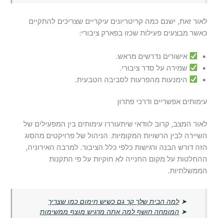
לאור זאת, ישנם כמה קריטריונים עיקריים שצריכים להתקיים
כאשר מבצעים פעילות שכזו בפארק ציבורי:
אישורים נדרשים מראש.
שמירה על סדר ציבורי.
הימנעות מהפרעות לסביבה הטבעית.
עימותים אפשריים ודרכי פתרון
לאור המצב, קרוב לוודאי שיתעוררו עימותים בין המפעילים של
השיירה לבין הרשויות המקומיות. הניהול של פרויקטים מהסוג
הזה דורש הבנה ורגישות כלפי כלל הציבור. למרבה האירוניה,
ההחלטות על מקום החנייה לא חוקיות על פי התקנות
הממשלתיות.
➤
למה הבית שלך קר גם כשיש חימום כמו שצריך
➤
המומחה חושף למה אתה מרגיש מוצף ממשימות