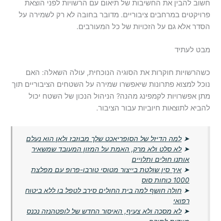
חשוב להבין את החשיבות של תיאום עם הרשויות לפני הוצאת
פרויקטים במרחבים ציבוריים. מדובר בחובה לא רק לשמירה על
הסדר אלא גם על הזכויות של כל המעורבים.
מבט לעתיד
כשהרשויות חוקרות את הסוגיה הנוכחית, עולה השאלה: האם
נוכל למצוא פתרונות שיאפשרו שמירה על השטחים הציבוריים תוך
מתן אפשרויות לקמפינג מהנה? הניהול הנכון של השטח יכול
להביא לתוצאות חיוביות עבור הציבור.
➤
למה הדיזל של הסופריאכט שלך מבוזבז ולאן הוא נעלם
➤
לא סלט ולא מרק, האמת על המזון המעובד שמשאיר
אותנו חולים ותלויים
➤
איך סין שולטת בייצור מטוסי טורבו-פרופ עם מפלצת
1000 כוחות סוס
➤
חולה חושף למה בית החולים סירב לטפל בו ללא ביטוח
רפואי
➤
לא מסכה ולא צעיף, האיסור החדש של לופטהנזה נכנס