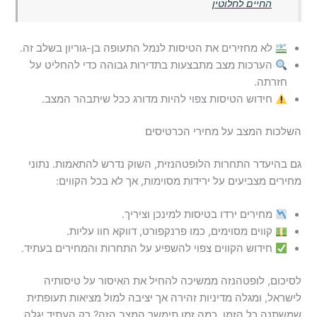
החיים לחלוטין
לא מחזירים את הטיסות לנמל התעופה בן-גוריון בשלב זה.
הערכות מצב מתבצעות בתדירות גבוהה כדי להחליט על
חזרתה.
חידוש הטיסות צפוי להיות מדורג ככל שיתבהר המצב.
השלכות המצב על מחירי הכרטיסים
גם בהיעדר התחרות הלופטהנזית, השוק נדרש להתאמות. נתוני
מחירים מצביעים על ירידות מסוימות, אך לא בכל הקווים:
מחירים ירדו בטיסות למינכן וציריך.
קווים מסוימים, כמו פרנקפורט, דווקא חוו עליות.
חידוש הקווים צפוי להשפיע על התחרות והמחירים בעתיד.
לסיכום, לופטהנזה ממשיכה להחיל את האיסור על טיסותיה
לישראל, ומגלה מדיניות זהירה אך יציבה למול מציאות תעופתית
שמשתנה כל הזמן. כמה זמן תימשך המצב הזה? רק העתיד יגלה.