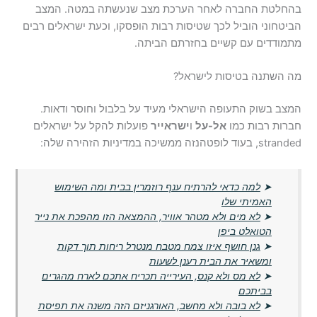
בהחלטת החברה לאחר הערכת מצב שנעשתה במטה. המצב
הביטחוני הוביל לכך שטיסות רבות הופסקו, וכעת ישראלים רבים
מתמודדים עם קשיים בחזרתם הביתה.
מה השתנה בטיסות לישראל?
המצב בשוק התעופה הישראלי מעיד על בלבול וחוסר ודאות.
חברות רבות כמו
אל-על
ו
ישראייר
פועלות להקל על ישראלים
stranded, בעוד לופטהנזה ממשיכה במדיניות הזהירה שלה:
➤
למה כדאי להרתיח ענף רוזמרין בבית ומה השימוש
האמיתי שלו
➤
לא מים ולא מטהר אוויר, ההמצאה הזו מהפכת את נייר
הטואלט ביפן
➤
גנן חושף איזו צמח מטבח מנטרל ריחות תוך דקות
ומשאיר את הבית רענן לשעות
➤
לא מס ולא קנס, העירייה תכריח אתכם לארח מהגרים
בביתכם
➤
לא בובה ולא מחשב, האורגניזם הזה משנה את תפיסת