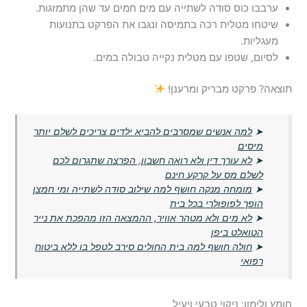
ערבבו כוס סודה לשתייה עם מים חמים עד שהן מתמזגות.
שיטחו מטלית רכה בתמיסה ונגבו את הפרקט בתנועות
מעגליות.
לסיום, שטפו עם מטלית נקייה טבולה במים.
תוצאה? פרקט מבריק ומרענן!
➤
למה אנשים שמסרבים להביא ילדים צריכים לשלם יותר
מיסים
➤
לא עורך דין ולא רואה חשבון, הפרצה שתגרום לכם
לשלם מס על קרקע חינם
➤
מומחה מנקה חושף למה שילוב סודה לשתייה ומי חמצן
הופך לפופולרי בכל בית
➤
לא מים ולא מטהר אוויר, ההמצאה הזו מהפכת את נייר
הטואלט ביפן
➤
חולה חושף למה בית החולים סירב לטפל בו ללא ביטוח
רפואי
חומץ ולימון: ניקוי טבעי ויעיל