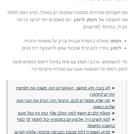
אם חשבתם שהחיים במטבח עוסקים רק באוכל, הגיע הזמן לגלות
את העוצמה של
חומץ
ו
לימון
. הם משלבים יחד לניקוי ברחבי
הבית, במיוחד לפרקטים.
חומץ:
מעולה בהסרת אבנית וברק על משטחי זכוכית.
לימון:
נהדר להבהרת שכבות שומן ולהענקת ריח נעים.
כדי להשתמש, ערבבו חומץ עם מים במיכל ריסוס והוסיפו מעט
לימון. רססו על המשטח ונגבו עם מטלית מיקרופייבר.
➤
לא בובה ולא מחשב, האורגניזם הזה משנה את תפיסת
החיים לחלוטין
➤
מה שלא מספרים לכם: ההרגל הזה הורס את הבריאות
שלכם בשקט
➤
מאלף כלבים חושף למה הכלב שלך נותן כף בכל פעם
➤
למה לשים נייר אלומיניום במקפיא יכול לחסוך לך כסף
בחשבון החשמל
➤
מדוע השארת דלת מכונת הכביסה פתוחה עלולה לגרום