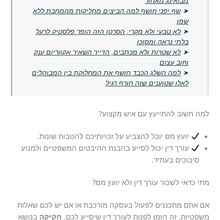
מבואינג מאחור
➤
שף יפני חושף למה הביצים מחליקות מהמחבת ללא
שמן
➤
לא טבעי ולא מקרי, הסרטן הזה הופך פלסטיק לרעל
בלתי נראה ומסוכן
➤
לא שטרות ולא מכתבים, הדייר השאיר אקווריום ענק
וחוב עצום
➤
למה השלג הכבד חושף את המחלוקת בין המבוהלים
לאלו שטוענים שזה חורף רגיל
למה חשוב להתייעץ עם איש מקצוע?
יועץ מס יוכל להצביע על זכויותיכם להטבות שונות.
עורך דין יכול לסייע בהבנת ההיבטים המשפטיים ולמנוע
סיבוכים בעתיד.
מתי כדאי לשכור עורך דין ולא יועץ מס?
אם אתם מתכננים לפעול בעסקה מורכבת או אם יש לכם שאלות
משפטיות, זה הזמן לפנות לעורך דין שיסייע לכם.
חקיקה
בנושא