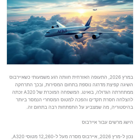
במרץ 2026, התעופה האזרחית חוותה רגע משמעותי כשאיירבוס
השיגה קפיצת מדרגה נוספת בתחום המסירות, ובכך התרחקה
ממתחרתה הגדולה, בואינג. המשפחה המוכרת של A320 זכתה
להצלחה חסרת תקדים והפכה למטוס המסחרי הנמסר ביותר
בהיסטוריה, מה שמצביע על התפתחות רבה בתחום זה.
הישג מרשים עבור איירבוס
נכון ל-מרץ 2026, איירבוס מסרה מעל ל-12,260 מטוסי A320,