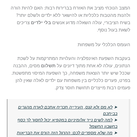
המצב הנוכחי מציב את האזרח בברירות רבות: האם להיות הורה
ולהנות מהטבות כלכליות או להישאר ללא ילדים ולשלם יותר?
בשיח הציבורי, עולה השאלה מדוע אנשים
בלי ילדים
צריכים
לשאת בעול נוסף.
העומס הכלכלי על משפחות
בעקבות השפעת האינפלציה והעלויות המתרקמות על לשכת
הנתונים, עולה לא אחת מתוך דיונים על
תשלום
מסים, ההבנה
שככל שיש יותר הוצאות משפחה, כך השפעת המיסוי מתפשטת.
בפרט, פערים כלכליים בין משפחות עם ילדים לאלה שאין להן
פעמים רבות מייצרים תחושת חוסר צדק.
➤
לא מס ולא קנס, העירייה תכריח אתכם לארח מהגרים
בביתכם
➤
למה לשים נייר אלומיניום במקפיא יכול לחסוך לך כסף
בחשבון החשמל
➤
מה שלא מספרים לכם: ההרגל הזה הורס את הבריאות