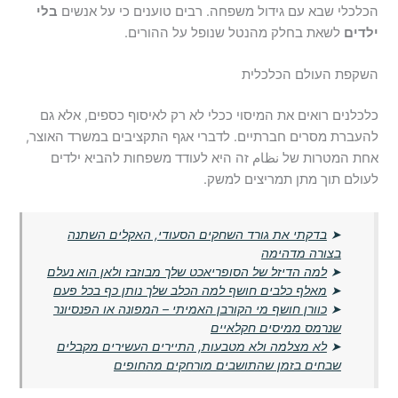
הכלכלי שבא עם גידול משפחה. רבים טוענים כי על אנשים
בלי
ילדים
לשאת בחלק מהנטל שנופל על ההורים.
השקפת העולם הכלכלית
כלכלנים רואים את המיסוי ככלי לא רק לאיסוף כספים, אלא גם
להעברת מסרים חברתיים. לדברי אגף התקציבים במשרד האוצר,
אחת המטרות של نظام זה היא לעודד משפחות להביא ילדים
לעולם תוך מתן תמריצים למשק.
➤
בדקתי את גורד השחקים הסעודי, האקלים השתנה
בצורה מדהימה
➤
למה הדיזל של הסופריאכט שלך מבוזבז ולאן הוא נעלם
➤
מאלף כלבים חושף למה הכלב שלך נותן כף בכל פעם
➤
כוורן חושף מי הקורבן האמיתי – המפונה או הפנסיונר
שנרמס ממיסים חקלאיים
➤
לא מצלמה ולא מטבעות, התיירים העשירים מקבלים
שבחים בזמן שהתושבים מורחקים מהחופים