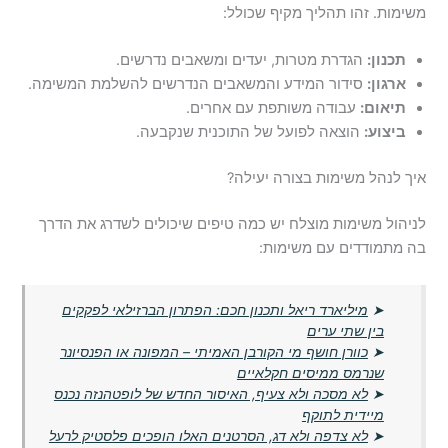
משימות. זהו תהליך מקיף שכולל:
תכנון:
הגדרת מטרות, יעדים ומשאבים נדרשים.
ארגון:
סידור המידע והמשאבים הנדרשים להשלמת המשימה.
תיאום:
עבודה משותפת עם אחרים.
ביצוע:
הוצאה לפועל של התוכנית שנקבעה.
איך לנהל משימות בצורה יעילה?
לניהול משימות מוצלח יש כמה טיפים שיכולים לשדרג את הדרך
בה מתמודדים עם משימות:
➤
מיליארד ריאל ותכנון חכם: הפתרון הברזילאי לפקקים
בין שתי ערים
➤
כוורן חושף מי הקורבן האמיתי – המפונה או הפנסיונר
שנרמס ממיסים חקלאיים
➤
לא מסכה ולא צעיף, האיסור החדש של לופטהנזה נכנס
מיידית לתוקף
➤
לא צדפה ולא דג, הסרטנים האלו הופכים פלסטיק לרעל