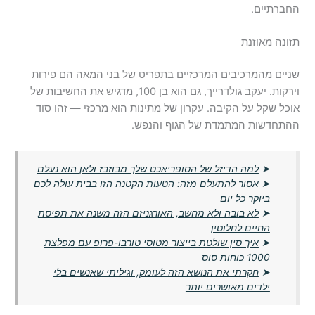
החברתיים.
תזונה מאוזנת
שניים מהמרכיבים המרכזיים בתפריט של בני המאה הם פירות
וירקות. יעקב גולדרייך, גם הוא בן 100, מדגיש את החשיבות של
אוכל שקל על הקיבה. עקרון של מתינות הוא מרכזי — זהו סוד
ההתחדשות המתמדת של הגוף והנפש.
➤
למה הדיזל של הסופריאכט שלך מבוזבז ולאן הוא נעלם
➤
אסור להתעלם מזה: הטעות הקטנה הזו בבית עולה לכם
ביוקר כל יום
➤
לא בובה ולא מחשב, האורגניזם הזה משנה את תפיסת
החיים לחלוטין
➤
איך סין שולטת בייצור מטוסי טורבו-פרופ עם מפלצת
1000 כוחות סוס
➤
חקרתי את הנושא הזה לעומק, וגיליתי שאנשים בלי
ילדים מאושרים יותר