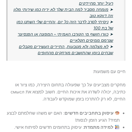
רעיל יותר מחיידקים
➤
מומחה מסביר למה הבית שלך לא יריח כמו שירותי מלון
וזה דווקא טוב
➤
ניסיתי לסרב לדבר הזה כל יום, והחיים שלי השתנו כמו
של בת 100
➤
כוורן חושף מי הקורבן האמיתי – המפונה או הפנסיונר
שנרמס ממיסים חקלאיים
➤
לא מצלמה ולא מטבעות, התיירים העשירים מקבלים
שבחים בזמן שהתושבים מורחקים מהחופים
חיים עם משמעות
מחקרים מצביעים על כך שפעולה בתחום היצירה, כמו ציור או
כתיבה, יכולה לשדרג את איכות החיים. חשוב למצוא את смысл
החיים, לא רק להתרכז בזמן שמוקדש לעבודה.
עיסוק בתחביבים חדשים
: האם יש משהו שחלמתם לבצע
תמיד? הגיע הזמן לנסות!
למידה מתמדת
: עיסוק בתחומים חדשים לפיתוח אישי.