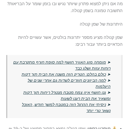
מה אם ניתן למצוא פתרון שיותר נגיש ובו בזמן שומר על הבריאות?
התשובה טמונה בשמן קנולה.
היתרונות של שמן קנולה
שמן קנולה מציע מספר יתרונות בולטים, אשר עשויים להיות
הכדאיים ביותר עבור רבים:
➤
מומחה מזג האוויר חושף למה סופת חורף מתקרבת עם
רוחות עזות ושלג כבד
➤
כולם בהלם: הטריק הזה משנה את הבית תוך דקות
➤
למה הביזונים חוזרים לשדות גם אחרי שנים של
היעלמות
➤
גנן חושף איזו צמח מטבח מנטרל ריחות תוך דקות
ומשאיר את הבית רענן לשעות
➤
ניסיתי את ההרגל הזה במטבח למשך חודש, האוכל
נשאר טרי יותר
חיסכון כספי:
שמן קנולה נמצא במחיר ממוצע של כ-19 ₪