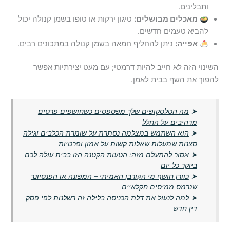
ותבלינים.
מאכלים מבושלים:
טיגון ירקות או טופו בשמן קנולה יכול
להביא טעמים חדשים.
אפייה:
ניתן להחליף חמאה בשמן קנולה במתכונים רבים.
השינוי הזה לא חייב להיות דרמטי; עם מעט יצירתיות אפשר
להפוך את השף בבית לאמן.
➤
מה הטלסקופים שלך מפספסים כשחושפים פרטים
מרהיבים על החלל
➤
הוא השתמש במצלמה נסתרת על שומרת הכלבים וגילה
סצנות שמעלות שאלות קשות על אמון ופרטיות
➤
אסור להתעלם מזה: הטעות הקטנה הזו בבית עולה לכם
ביוקר כל יום
➤
כוורן חושף מי הקורבן האמיתי – המפונה או הפנסיונר
שנרמס ממיסים חקלאיים
➤
למה לנעול את דלת הכניסה בלילה זה רשלנות לפי פסק
דין חדש