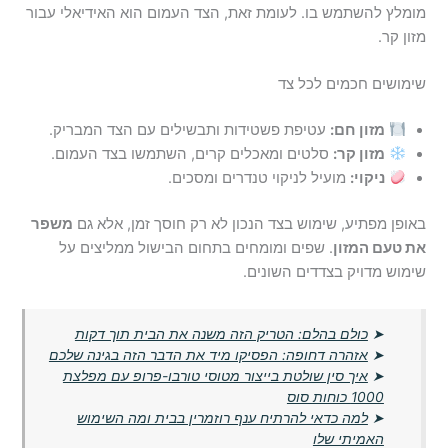
מומלץ להשתמש בו. לעומת זאת, הצד העמום הוא האידיאלי עבור
מזון קר.
שימושים חכמים לכל צד
מזון חם:
עטיפת פשטידות ותבשילים עם הצד המבריק.
מזון קר:
סלטים ומאכלים קרים, השתמשו בצד העמום.
ניקוי:
מועיל לניקוי טנדרים ומסכים.
באופן מפתיע, שימוש בצד הנכון לא רק חוסך זמן, אלא גם
משפר
את טעם המזון
. שפים ומומחים בתחום הבישול ממליצים על
שימוש מדויק בצדדים השונים.
➤
כולם בהלם: הטריק הזה משנה את הבית תוך דקות
➤
אזהרה דחופה: הפסיקו מיד את הדבר הזה בגינה שלכם
➤
איך סין שולטת בייצור מטוסי טורבו-פרופ עם מפלצת
1000 כוחות סוס
➤
למה כדאי להרתיח ענף רוזמרין בבית ומה השימוש
האמיתי שלו