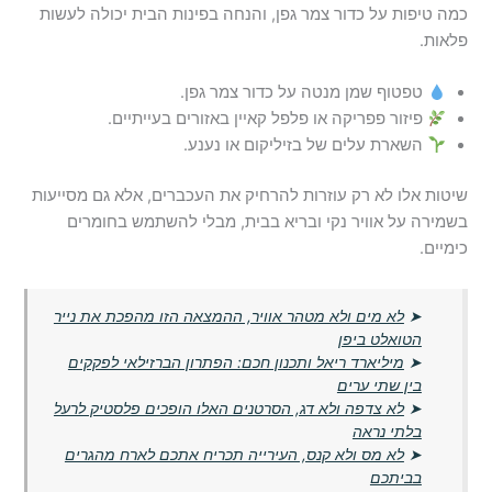
כמה טיפות על כדור צמר גפן, והנחה בפינות הבית יכולה לעשות
פלאות.
טפטוף שמן מנטה על כדור צמר גפן.
פיזור פפריקה או פלפל קאיין באזורים בעייתיים.
השארת עלים של בזיליקום או נענע.
שיטות אלו לא רק עוזרות להרחיק את העכברים, אלא גם מסייעות
בשמירה על אוויר נקי ובריא בבית, מבלי להשתמש בחומרים
כימיים.
➤
לא מים ולא מטהר אוויר, ההמצאה הזו מהפכת את נייר
הטואלט ביפן
➤
מיליארד ריאל ותכנון חכם: הפתרון הברזילאי לפקקים
בין שתי ערים
➤
לא צדפה ולא דג, הסרטנים האלו הופכים פלסטיק לרעל
בלתי נראה
➤
לא מס ולא קנס, העירייה תכריח אתכם לארח מהגרים
בביתכם