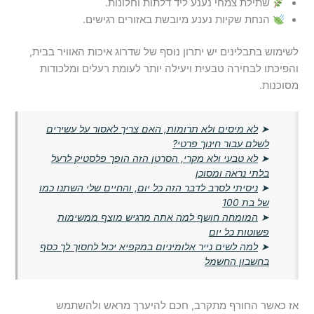
שתילת צמחי נענע ליד דלתות וחלונות.
הנחת שקיות נענע מיובשת באזורים רגישים.
לשימוש בתבלינים יש יתרון נוסף של שדרוג איכות האוויר בבית,
והפיכתו לבחירה טבעית ויעילה יותר לעומת רעלים ומלכודות
מסוכנות.
➤
לא מיסים ולא תרומות, האם צריך לאסור על עשירים
לשלם עבור חינוך פרטי?
➤
לא טבעי ולא מקרי, הסרטן הזה הופך פלסטיק לרעל
בלתי נראה ומסוכן
➤
ניסיתי לסרב לדבר הזה כל יום, והחיים שלי השתנו כמו
של בת 100
➤
המומחה חושף למה אתה מרגיש מוצף ממשימות
פשוטות כל יום
➤
למה לשים נייר אלומיניום במקפיא יכול לחסוך לך כסף
בחשבון החשמל
אז כאשר החורף מתקרב, חכם להיערך מראש ולהשתמש