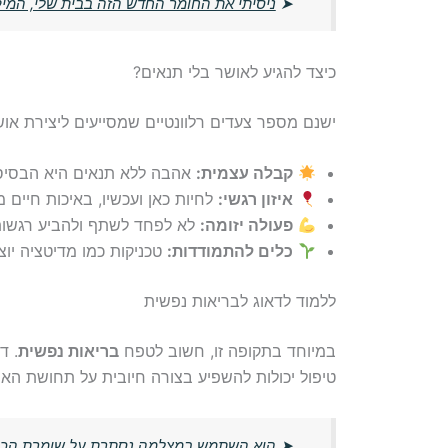
➤
ניסיתי את החומר החדש הזה בבית שלי, המ
כיצד להגיע לאושר בלי תנאים?
ישנם מספר צעדים רלוונטיים שמסייעים ליצירת אושר
קבלה עצמית:
אהבה ללא תנאים היא הבסיס
איזון רגשי:
לחיות כאן ועכשיו, באיכות חיים 
פעולה יזומה:
לא לפחד לשתף ולהביע רגשות
כלים להתמודדות:
טכניקות כמו מדיטציה יוצר
ללמוד לדאוג לבריאות נפשית
במיוחד בתקופה זו, חשוב לטפח
בריאות נפשית
. ד
טיפול יכולות להשפיע בצורה חיובית על תחושת האו
➤
הוא השתמש במצלמה נסתרת על שומרת הכלבי