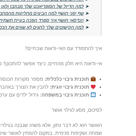
➤
למה הדיזל של הסופריאכט שלך מבוזבז ולאן 
➤
שף יפני חושף למה הביצים מחליקות מהמחב
➤
הנדסאי חושף איך ספרד הפכה בעיית תשתית ל
➤
למה הקישוטים שלך לחגים לא שווים את הכס
איך להתמודד עם האי-ודאות שבחיים?
אי-ודאות היא חלק מהחיים. כיצד אפשר להתכונן? כיו
תוכנית גיבוי כלכלית:
מספר מקורות הכנסה 
תוכנית גיבוי זוגית:
להבין את הצורך באהבה 
תוכנית גיבוי במשפחה:
גידול ילדים עם ערכ
לסיכום, מסע לגילוי אושר
האושר הוא לא דבר נתון, אלא משהו שנבנה בגילויים
שמחה ושקיפות פנימית. במקום להמתין לאושר שיפול 