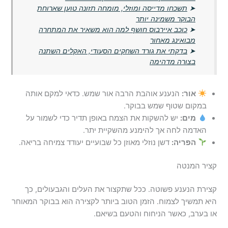
➤
תשכחו מדייסה ומוזלי, מומחה תזונה טוען שארוחת
הבוקר משמינה יותר
➤
כוכב איירבוס חושף למה הוא משאיר את המתחרה
מבואינג מאחור
➤
בדקתי את גורד השחקים הסעודי, האקלים השתנה
בצורה מדהימה
אור:
הנענע אוהבת הרבה אור שמש. כדאי למקם אותה
במקום שטוף שמש בבוקר.
מים:
יש להשקות את הצמח באופן תדיר כדי לשמור על
האדמה לחה אך להימנע מהשקיית יתר.
הפריה:
דשן נוזלי מאוזן כל שבועיים יעודד צמיחה בריאה.
קציר המנטה
קצירת הנענע פשוטה. ככל שתקצור את העלים והגבעולים, כך
היא תמשיך לצמוח. הזמן הטוב ביותר לקצירה הוא בבוקר המאוחר
או בערב, כאשר הניחוח והטעם בשיאם.