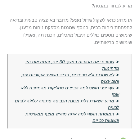
מדוע לבחור במנטה?
אז מדוע כדאי לשקול גידול
נענע
? מדובר באופציה טבעית ובריאה
להפחתת ריחות בבית, בנוסף שמנטה מספקת ניחוח מרענן.
שימושים נוספים כוללים תיבול מאכלים, הכנת תה, ואפילו
שימושים בריאותיים.
➤
שחזרתי את הנהרות במשך 30 יום, והתוצאות היו
מדהימות
➤
לא שטרות ולא מכתבים, הדייר השאיר אקווריום ענק
וחוב עצום
➤
שף יפני חושף למה הביצים מחליקות מהמחבת ללא
שמן
➤
מדוע השארת דלת מכונת הכביסה פתוחה עלולה לגרום
לבעיה
➤
המומחה חושף למה אתה מרגיש מוצף ממשימות
פשוטות כל יום