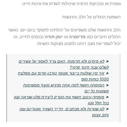
גופנית או טכניקות הרפיה שיכולות לשדרג את איכות חיינו.
השפעת הרגלים על הלב והרגשות
הלב והרגשות שלנו משפיעים על יכולתינו לתפקד ביום-יום. כאשר
הרגלים חיוביים כמו
מדיטציה
או
יומן תודה
נכנסים לחיינו, זה
יכול לשפר את מצב רוחנו ולמנוע מצוקות רגשיות.
➤
לא מיסים ולא תרומות, האם צריך לאסור על עשירים
לשלם עבור חינוך פרטי?
➤
איך סין שולטת בייצור מטוסי טורבו-פרופ עם מפלצת
1000 כוחות סוס
➤
המומחה חושף למה אתה מרגיש מוצף ממשימות
פשוטות כל יום
➤
מומחה עיצוב חושף את הטריק ליצירת סלון שנראה ענק
בכל חלל קטן
➤
לא שטרות ולא מכתבים, הדייר השאיר אקווריום ענק
וחוב עצום