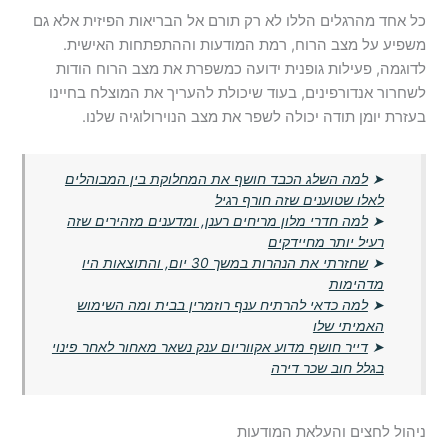
כל אחד מהרגלים הללו לא רק תורם אל הבריאות הפיזית אלא גם
משפיע על מצב הרוח, רמת המודעות וההתפתחות האישית.
לדוגמה, פעילות גופנית ידועה כמשפרת את מצב הרוח הודות
לשחרור אנדורפינים, בעוד שיכולת להעריך את המוצלח בחיינו
בעזרת יומן תודה יכולה לשפר את מצב הנוירולוגיה שלנו.
➤
למה השלג הכבד חושף את המחלוקת בין המבוהלים
לאלו שטוענים שזה חורף רגיל
➤
למה חדרי מלון מריחים רענן, ומדענים מזהירים שזה
רעיל יותר מחיידקים
➤
שחזרתי את הנהרות במשך 30 יום, והתוצאות היו
מדהימות
➤
למה כדאי להרתיח ענף רוזמרין בבית ומה השימוש
האמיתי שלו
➤
דייר חושף מדוע אקווריום ענק נשאר מאחור לאחר פינוי
בגלל חוב שכר דירה
ניהול לחצים והעלאת המודעות